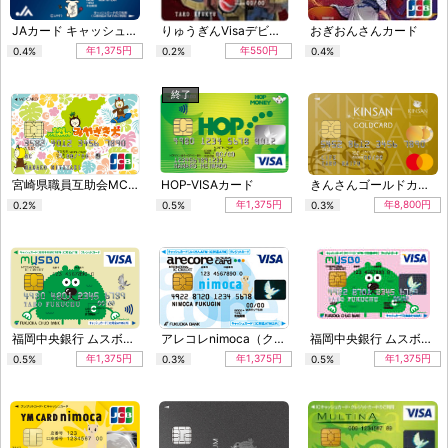
JAカード キャッシュカード一体型（よりぞう）
りゅうぎんVisaデビットカード 単体型（ロボ）
おぎおんさんカード
年1,375円
年550円
0.4%
0.2%
0.4%
終了
宮崎県職員互助会MCカード
HOP-VISAカード
きんさんゴールドカード
年1,375円
年8,800円
0.2%
0.5%
0.3%
福岡中央銀行 ムスボカード
アレコレnimoca（クラシック）
福岡中央銀行 ムスボカード
年1,375円
年1,375円
年1,375円
0.5%
0.3%
0.5%