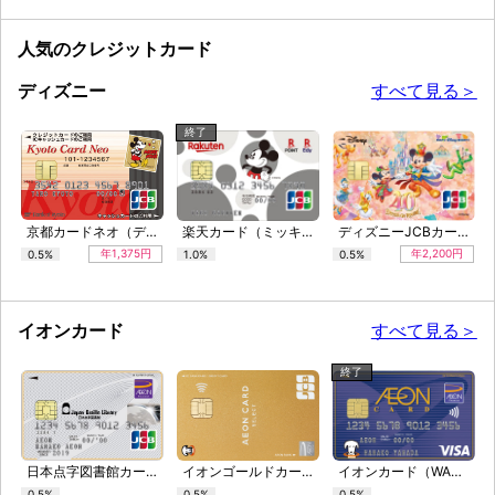
人気のクレジットカード
ディズニー
すべて見る＞
終了
京都カードネオ（ディズニー・デザイン）
楽天カード（ミッキーマウスデザイン）
ディズニーJCBカード「東京ディズニーリゾート（R）40周年記念カード」
年1,375円
年2,200円
0.5%
1.0%
0.5%
イオンカード
すべて見る＞
終了
日本点字図書館カード
イオンゴールドカード
イオンカード（WAON一体型）
0.5%
0.5%
0.5%