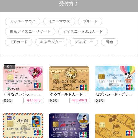
受付終了
ミッキーマウス
ミニーマウス
プルート
東京ディズニーリゾート
ディズニー★JCBカード
JCBカード
キャラクター
ディズニー
青色
終了
りそなクレジット一体型カード〈クラブポイントプラス〉
ゆめゴールドカード（ゆめかクレジット）
セブンカード・プラス ディズニー・デザイン nanaco紐付型
年1,100円
年5,500円
0.5%
0.5%
0.5%