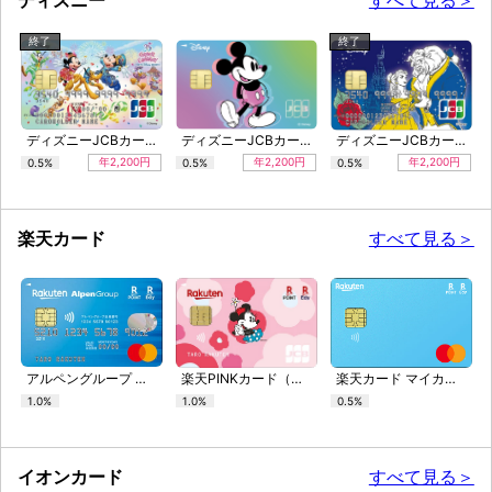
終了
終了
ディズニーJCBカード「東京ディズニーリゾート（R）35周年記念カード」(WEB限定)
ディズニーJCBカード（ミッキーマウス）
ディズニーJCBカード（美女と野獣）
年2,200円
年2,200円
年2,200円
0.5%
0.5%
0.5%
楽天カード
すべて見る＞
アルペングループ 楽天カード
楽天PINKカード（ミニーマウスデザイン）
楽天カード マイカラーセレクション
1.0%
1.0%
0.5%
イオンカード
すべて見る＞