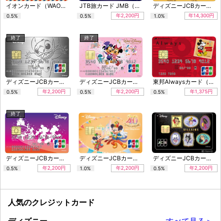
イオンカード（WAON一体型/ミッキーマウス デザイン）
JTB旅カード JMB（ディズニーデザイン）
ディズニーJCBカード ゴールドカード（ミッキーマウス&フレンズ）
年2,200円
年14,300円
0.5%
0.5%
1.0%
終了
終了
ディズニーJCBカード「スティッチ(メタリック)」
ディズニーJCBカード「ウォルト・ディズニー生誕110周年記念」
東邦Alwaysカード（ディズニー・デザイン）
年2,200円
年2,200円
年1,375円
0.5%
0.5%
0.5%
終了
ディズニーJCBカード「ファンタジックパレード」
ディズニーJCBカード「東京ディズニーリゾート（R）40周年記念カード」
ディズニーJCBカード（ディズニーヴィランズ）
年2,200円
年2,200円
年2,200円
0.5%
1.0%
0.5%
人気のクレジットカード
ディズニー
すべて見る＞