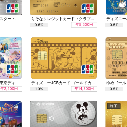
ANA JCBカードZERO（スター・ウォーズデザイン）
りそなクレジットカード〈クラブポイントプラス〉JCBゴールド（ディズニー・デザイン）
年5,500円
0.6%
0.5%
ディズニーJCBカード「東京ディズニーリゾート（R）35周年記念カード」
ディズニーJCBカード ゴールドカード（蒸気船ウィリー（ゴールド））
年2,200円
年14,300円
1.0%
0.5%
終了