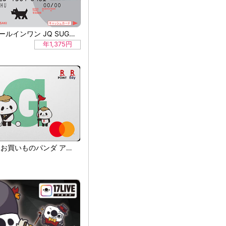
ながさきオールインワン JQ SUGOCA クラシック
年1,375円
楽天カード お買いものパンダ アルファベットセレクション