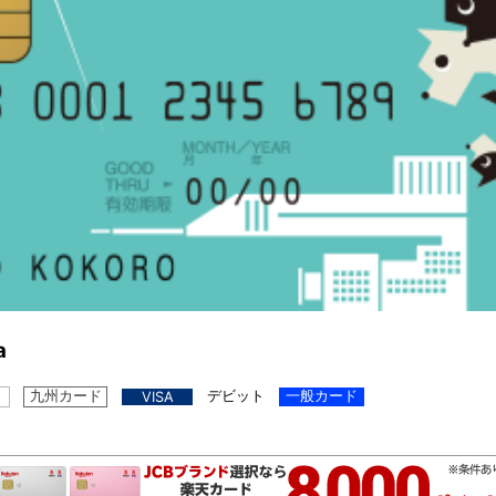
a
九州カード
デビット
一般カード
VISA