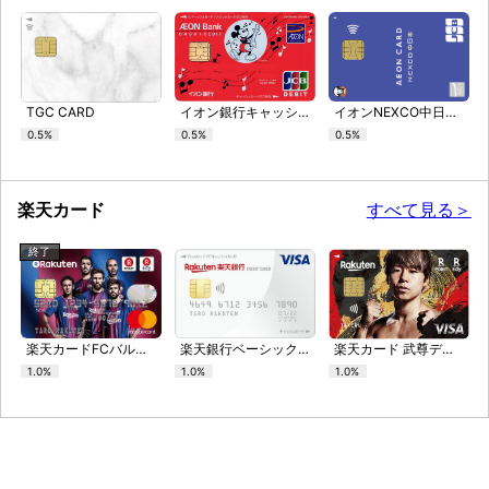
TGC CARD
イオン銀行キャッシュ＋デビット（ディズニー・デザイン）
イオンNEXCO中日本カード（WAON一体型）
0.5%
0.5%
0.5%
楽天カード
すべて見る＞
終了
楽天カードFCバルセロナデザイン（プレイヤーデザイン）
楽天銀行ベーシックデビットカード
楽天カード 武尊デザイン
1.0%
1.0%
1.0%