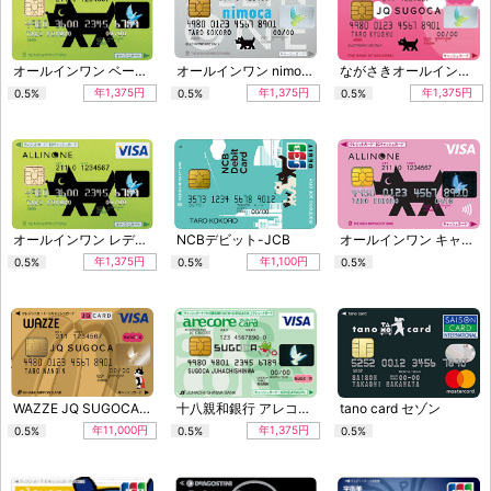
オールインワン ベーシックカード
オールインワン nimoca ベーシック
ながさきオールインワン JQ SUGOCA クラシック
年1,375円
年1,375円
年1,375円
0.5%
0.5%
0.5%
オールインワン レディース
NCBデビット-JCB
オールインワン キャンパス
年1,375円
年1,100円
0.5%
0.5%
0.5%
WAZZE JQ SUGOCA ゴールド
十八親和銀行 アレコレSUGOCA クラシック
tano card セゾン
年11,000円
年1,375円
0.5%
0.5%
0.5%