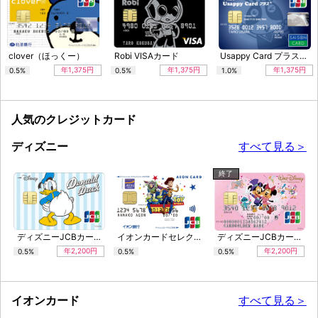
clover（ほっくー）
Robi VISAカード
Usappy Card プラス＋（うさっぴぃデザイン）
年1,375円
年1,375円
年1,375円
0.5%
0.5%
1.0%
人気のクレジットカード
ディズニー
すべて見る＞
終了
ディズニーJCBカード（ドナルドダック）
イオンカードセレクト（トイ・ストーリー デザイン）
ディズニーJCBカード「ウォルト・ディズニー生誕110周年記念」
年2,200円
年2,200円
0.5%
0.5%
0.5%
イオンカード
すべて見る＞