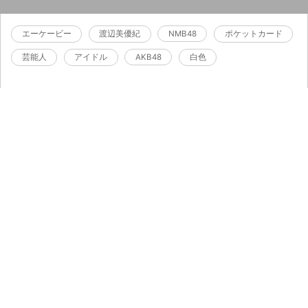
エーケービー
渡辺美優紀
NMB48
ポケットカード
芸能人
アイドル
AKB48
白色