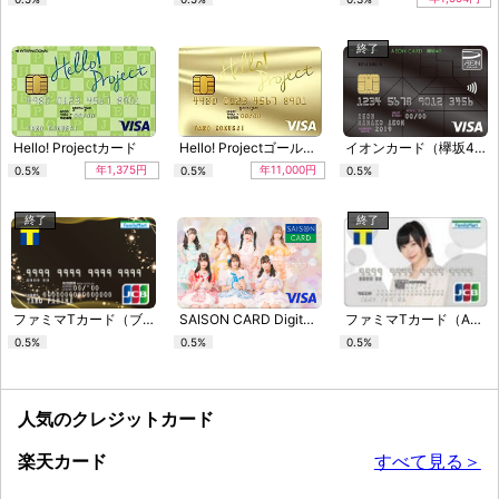
終了
Hello! Projectカード
Hello! Projectゴールドカード
イオンカード（欅坂46）
年1,375円
年11,000円
0.5%
0.5%
0.5%
終了
終了
ファミマTカード（ブラックデザイン）
SAISON CARD Digital < Julia House >
ファミマTカード（AKB48グループデザイン）
0.5%
0.5%
0.5%
人気のクレジットカード
楽天カード
すべて見る＞