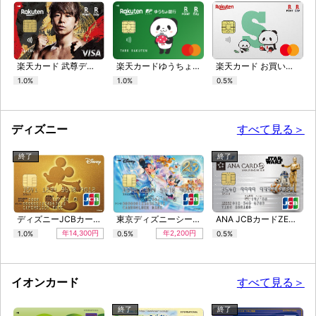
楽天カード 武尊デザイン
楽天カードゆうちょ銀行デザイン
楽天カード お買いものパンダ アルファベットセレクション
1.0%
1.0%
0.5%
ディズニー
すべて見る＞
終了
終了
ディズニーJCBカード ゴールドカード（ミッキーマウス（ゴールド））
東京ディズニーシー20周年記念カード
ANA JCBカードZERO（スター・ウォーズデザイン）
年14,300円
年2,200円
1.0%
0.5%
0.5%
イオンカード
すべて見る＞
終了
終了